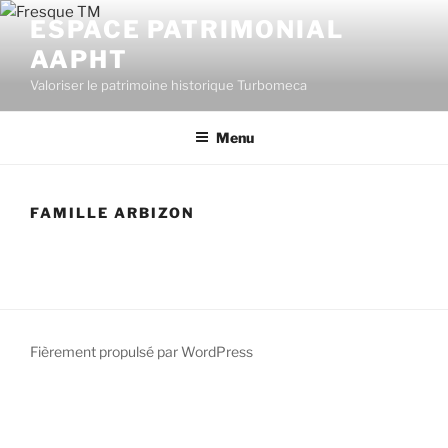
Aller
ESPACE PATRIMONIAL
au
AAPHT
contenu
principal
Valoriser le patrimoine historique Turbomeca
Menu
FAMILLE ARBIZON
Fièrement propulsé par WordPress