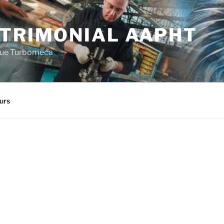
ATRIMONIAL AAPHT
ique Turbomeca
urs