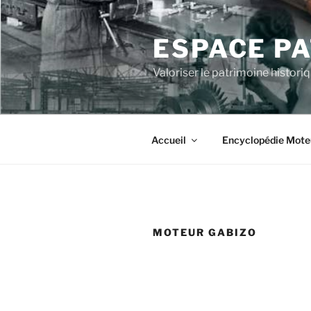
Aller
au
ESPACE P
contenu
principal
Valoriser le patrimoine histor
Accueil
Encyclopédie Mote
MOTEUR GABIZO