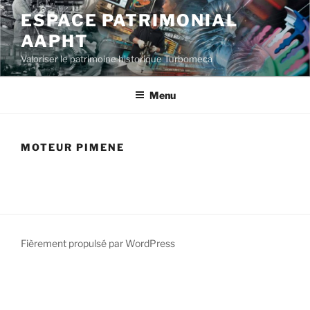
Aller
ESPACE PATRIMONIAL
au
AAPHT
contenu
principal
Valoriser le patrimoine historique Turbomeca
Menu
MOTEUR PIMENE
Fièrement propulsé par WordPress