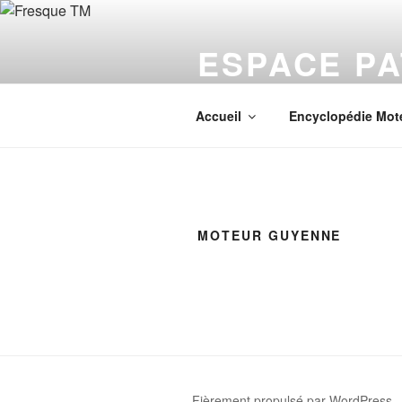
Aller
au
ESPACE PA
contenu
principal
Valoriser le patrimoine histori
Accueil
Encyclopédie Mot
MOTEUR GUYENNE
Fièrement propulsé par WordPress