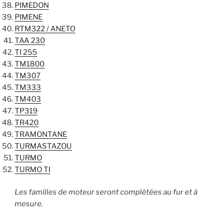
PIMEDON
PIMENE
RTM322 / ANETO
TAA 230
TI 255
TM1800
TM307
TM333
TM403
TP319
TR420
TRAMONTANE
TURMASTAZOU
TURMO
TURMO TI
Les familles de moteur seront complétées au fur et à
mesure.