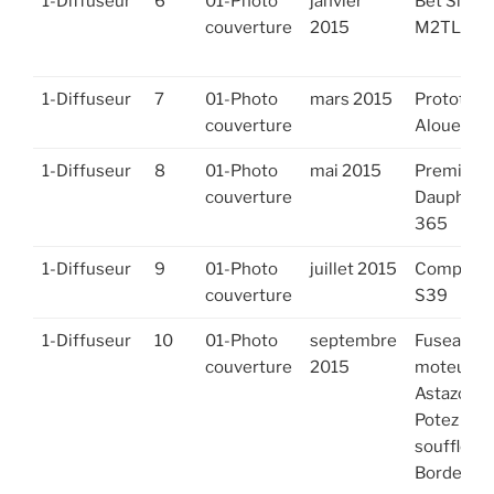
1-Diffuseur
6
01-Photo
janvier
Bet Shem
couverture
2015
M2TL
1-Diffuseur
7
01-Photo
mars 2015
Prototype
couverture
Alouette 
1-Diffuseur
8
01-Photo
mai 2015
Premier v
couverture
Dauphin 
365
1-Diffuseur
9
01-Photo
juillet 2015
Compress
couverture
S39
1-Diffuseur
10
01-Photo
septembre
Fuseau
couverture
2015
moteur
Astazou
Potez 840
soufflerie
Bordes