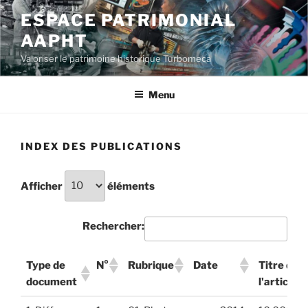
Aller
ESPACE PATRIMONIAL
au
AAPHT
contenu
principal
Valoriser le patrimoine historique Turbomeca
Menu
INDEX DES PUBLICATIONS
Afficher
éléments
Rechercher:
Type de
N°
Rubrique
Date
Titre de
document
l'article
Type de
N°
Rubrique
Date
Titre de