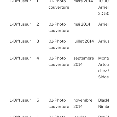
1-Diffuseur
1
01-Photo
mars 2014
10 000è
document
l'article
couverture
Arriel, Arr
2D 50015
1-Diffuseur
2
01-Photo
mai 2014
Arriel 101
couverture
1-Diffuseur
3
01-Photo
juillet 2014
Arrius 2R
couverture
1-Diffuseur
4
01-Photo
septembre
Montage
couverture
2014
Artouste 
chez Brist
Siddeley
1-Diffuseur
5
01-Photo
novembre
Blackburn
couverture
2014
Nimbus