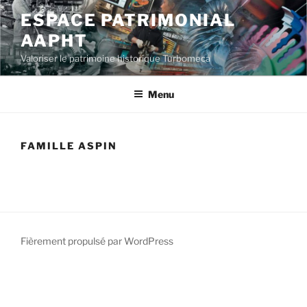
Aller
ESPACE PATRIMONIAL
au
AAPHT
contenu
principal
Valoriser le patrimoine historique Turbomeca
Menu
FAMILLE ASPIN
Fièrement propulsé par WordPress