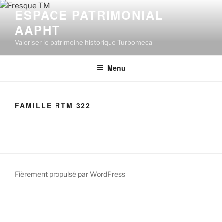
Aller
ESPACE PATRIMONIAL
au
AAPHT
contenu
principal
Valoriser le patrimoine historique Turbomeca
Menu
FAMILLE RTM 322
Fièrement propulsé par WordPress