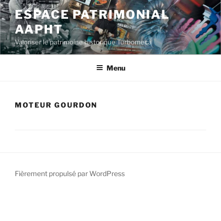
Aller
ESPACE PATRIMONIAL
au
AAPHT
contenu
principal
Valoriser le patrimoine historique Turbomeca
Menu
MOTEUR GOURDON
Fièrement propulsé par WordPress