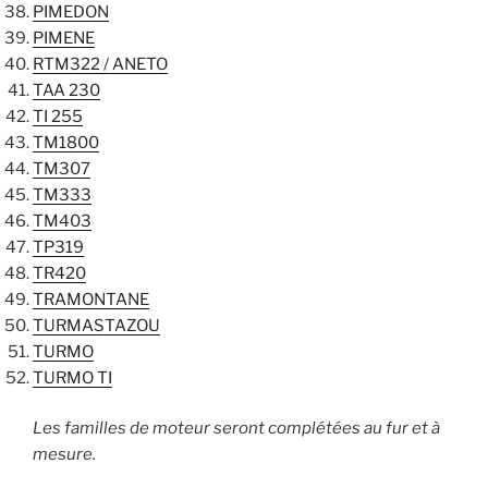
PIMEDON
PIMENE
RTM322 / ANETO
TAA 230
TI 255
TM1800
TM307
TM333
TM403
TP319
TR420
TRAMONTANE
TURMASTAZOU
TURMO
TURMO TI
Les familles de moteur seront complétées au fur et à
mesure.